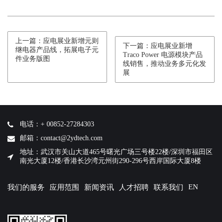
上一篇：应电展业新增元则
下一篇：应电展业新增
继电器产品线，拓展电子元
Traco Power 电源模块产品
件业务版图
线销售，推动业务多元化发
展
电话：+ 00852-27284303
邮箱：contact@2ydtech.com
地址：武汉市关山大道465号曙光广场三号楼22楼/深圳市福田区
南光大厦12楼/香港长沙湾元州街290-296号西岸国际大厦8楼
EN
我们的服务
应用范围
新闻资讯
人才招聘
联系我们