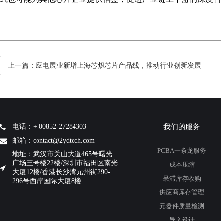
上一篇：应电展业新增上海芯炽芯片产品线，推动行业创新发展
电话：+ 00852-27284303
我们的服务
邮箱：contact@2ydtech.com
PCBA一条龙服务
地址：武汉市关山大道465号曙光
广场三号楼22楼/深圳市福田区南光
成本压缩
大厦12楼/香港长沙湾元州街290-
呆滞库存收购
296号西岸国际大厦8楼
供应商库存管理
元器件质量检测
导入设计