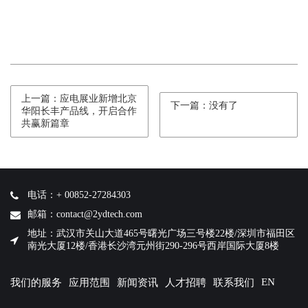
上一篇：应电展业新增北京
下一篇：没有了
华阳长丰产品线，开启合作
共赢新篇章
电话：+ 00852-27284303
邮箱：contact@2ydtech.com
地址：武汉市关山大道465号曙光广场三号楼22楼/深圳市福田区
南光大厦12楼/香港长沙湾元州街290-296号西岸国际大厦8楼
EN
我们的服务
应用范围
新闻资讯
人才招聘
联系我们